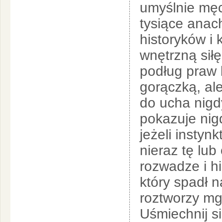
umyślnie męc
tysiące anac
historyków i 
wnętrzną siłę
podług praw b
gorączką, ale
do ucha nigd
pokazuje nigd
jeżeli instyn
nieraz tę lub
rozwadze i hi
który spadł n
roztworzy mgł
Uśmiechnij si