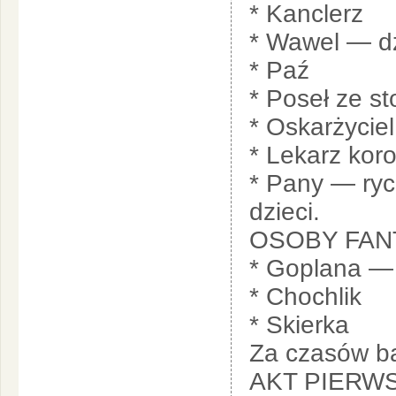
* Kanclerz
* Wawel — dz
* Paź
* Poseł ze s
* Oskarżycie
* Lekarz kor
* Pany — ry
dzieci.
OSOBY FAN
* Goplana — 
* Chochlik
* Skierka
Za czasów ba
AKT PIERW