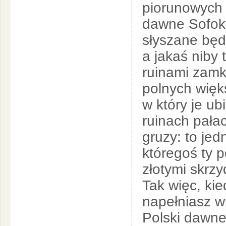
piorunowych 
dawne Sofokl
słyszane będ
a jakaś niby 
ruinami zam
polnych więk
w który je u
ruinach pała
gruzy: to jed
któregoś ty 
złotymi skrzy
Tak więc, ki
napełniasz w
Polski dawne