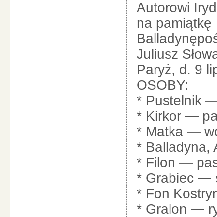
Autorowi Iry
na pamiątkę
Balladynępo
Juliusz Słow
Paryż, d. 9 l
OSOBY:
* Pustelnik 
* Kirkor — p
* Matka — 
* Balladyna, 
* Filon — pas
* Grabiec — 
* Fon Kostry
* Gralon — r