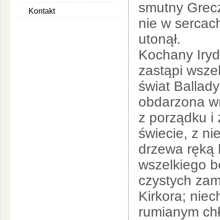
smutny Grecz
Kontakt
nie w sercach
utonął.
Kochany Irydi
zastąpi wsze
świat Ballad
obdarzona wn
z porządku i 
świecie, z n
drzewa ręką 
wszelkiego b
czystych zam
Kirkora; nie
rumianym chł