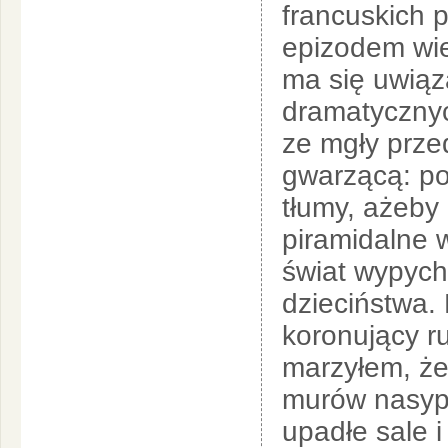
francuskich p
epizodem wie
ma się uwiąza
dramatycznych
ze mgły prze
gwarzącą: po
tłumy, ażeby 
piramidalne 
świat wypych
dzieciństwa. 
koronujący r
marzyłem, że
murów nasypi
upadłe sale 