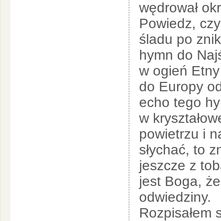
wędrował okrę
Powiedz, czy 
śladu po zni
hymn do Najś
w ogień Etny
do Europy odn
echo tego hy
w kryształow
powietrzu i na
słychać, to z
jeszcze z to
jest Boga, ż
odwiedziny.
Rozpisałem s