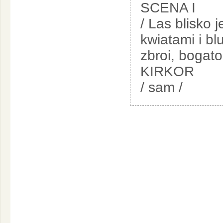
SCENA I
/ Las blisko 
kwiatami i b
zbroi, bogato
KIRKOR
/ sam /