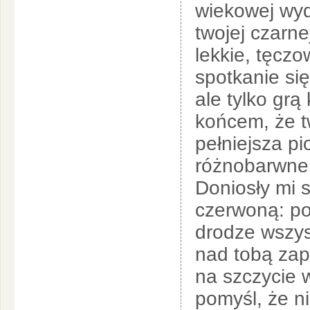
wiekowej wyd
twojej czarn
lekkie, tęczo
spotkanie się
ale tylko grą
końcem, że t
pełniejsza p
różnobarwne o
Doniosły mi 
czerwoną: po
drodze wszys
nad tobą zap
na szczycie w
pomyśl, że n