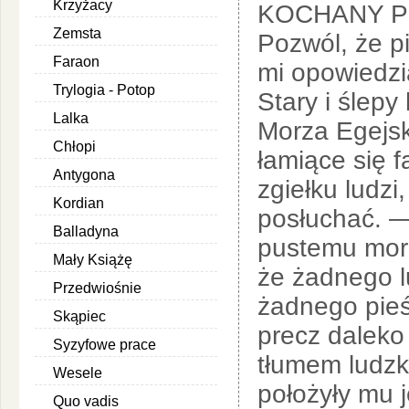
Krzyżacy
KOCHANY P
Zemsta
Pozwól, że p
Faraon
mi opowiedzi
Trylogia - Potop
Stary i ślepy
Lalka
Morza Egejsk
Chłopi
łamiące się f
Antygona
zgiełku ludzi,
Kordian
posłuchać. — 
Balladyna
pustemu morz
Mały Książę
że żadnego l
Przedwiośnie
żadnego pieś
Skąpiec
precz daleko 
Syzyfowe prace
tłumem ludzki
Wesele
położyły mu j
Quo vadis