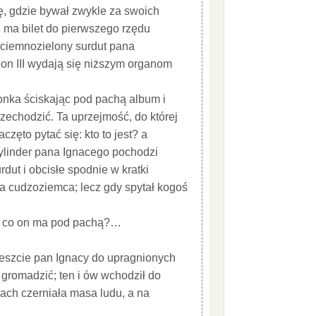
, gdzie bywał zwykle za swoich
ma bilet do pierwszego rzędu
e ciemnozielony surdut pana
on III wydają się niższym organom
onka ściskając pod pachą album i
zechodzić. Ta uprzejmość, do której
zęto pytać się: kto to jest? a
cylinder pana Ignacego pochodzi
rdut i obcisłe spodnie w kratki
a cudzoziemca; lecz gdy spytał kogoś
le co on ma pod pachą?…
eszcie pan Ignacy do upragnionych
 gromadzić; ten i ów wchodził do
riach czerniała masa ludu, a na