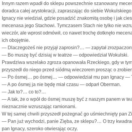
Innym razem wpadł do sklepu powszechnie szanowany mecena
doradca całej arystokracji, zapraszając do siebie Wokulskieg
Ignacy nie wiedział, gdzie posadzić znakomitą osobę i jak ci
mecenasa jego Stachowi. Tymczasem Stach nie tylko nie wzru
wieczór, ale wprost odmówił, co nawet trochę dotknęło mecena
ich obojętnie.
— Dlaczegożeś nie przyjął zaprosin?… — zapytał zrozpaczon
— Bo muszę być dzisiaj w teatrze — odpowiedział Wokulski.
Prawdziwa wszelako zgroza opanowała Rzeckiego, gdy w ty
przyszedł do niego przed siódmą wieczorem prosząc o zrobie
— Po ósmej… po ósmej… — odpowiedział mu pan Ignacy — T
— A po ósmej ja nie będę miał czasu — odparł Oberman.
— Jak to?… co to?…
— A tak, że o wpół do ósmej muszę być z naszym panem w t
nieznacznie wzruszając ramionami.
W tej samej chwili przyszedł pożegnać go uśmiechnięty pan Z
— Pan już wychodzi, panie Zięba, ze sklepu?… O trzy kwad
pan Ignacy, szeroko otwierając oczy.