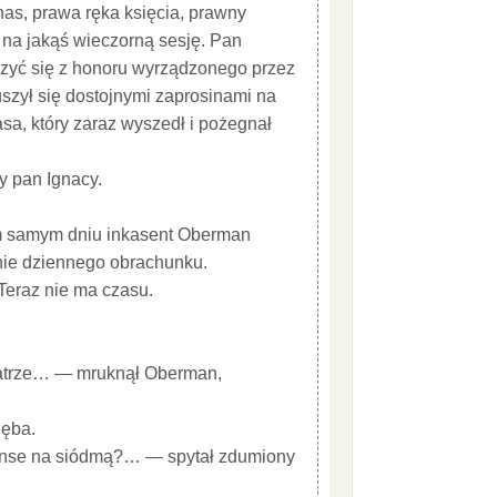
s, prawa ręka księcia, prawny
o na jakąś wieczorną sesję. Pan
eszyć się z honoru wyrządzonego przez
szył się dostojnymi zaprosinami na
sa, który zaraz wyszedł i pożegnał
y pan Ignacy.
m samym dniu inkasent Oberman
nie dziennego obrachunku.
eraz nie ma czasu.
eatrze… — mruknął Oberman,
ięba.
ranse na siódmą?… — spytał zdumiony