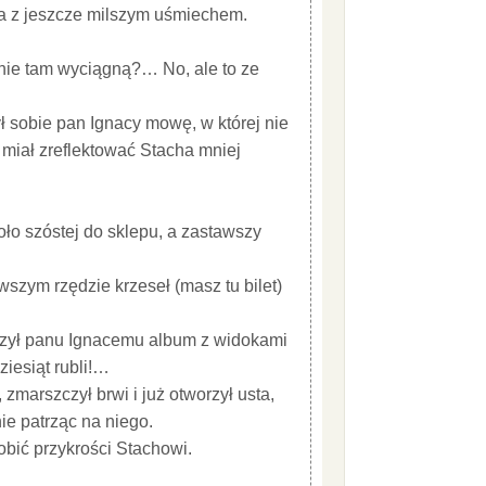
a z jeszcze milszym uśmiechem.
nie tam wyciągną?… No, ale to ze
ł sobie pan Ignacy mowę, w której nie
 miał zreflektować Stacha mniej
ło szóstej do sklepu, a zastawszy
wszym rzędzie krzeseł (masz tu bilet)
ęczył panu Ignacemu album z widokami
iesiąt rubli!…
zmarszczył brwi i już otworzył usta,
ie patrząc na niego.
robić przykrości Stachowi.