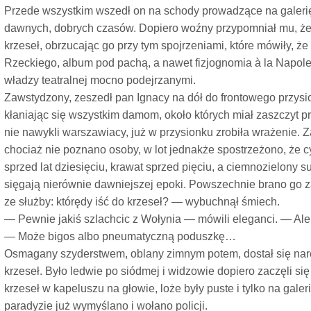
Przede wszystkim wszedł on na schody prowadzące na galerię
dawnych, dobrych czasów. Dopiero woźny przypomniał mu, że 
krzeseł, obrzucając go przy tym spojrzeniami, które mówiły, ż
Rzeckiego, album pod pachą, a nawet fizjognomia à la Napole
władzy teatralnej mocno podejrzanymi.
Zawstydzony, zeszedł pan Ignacy na dół do frontowego przysi
kłaniając się wszystkim damom, około których miał zaszczyt pr
nie nawykli warszawiacy, już w przysionku zrobiła wrażenie. Zac
chociaż nie poznano osoby, w lot jednakże spostrzeżono, że 
sprzed lat dziesięciu, krawat sprzed pięciu, a ciemnozielony su
sięgają nierównie dawniejszej epoki. Powszechnie brano go z
ze służby: którędy iść do krzeseł? — wybuchnął śmiech.
— Pewnie jakiś szlachcic z Wołynia — mówili eleganci. — A
— Może bigos albo pneumatyczną poduszkę…
Osmagany szyderstwem, oblany zimnym potem, dostał się nar
krzeseł. Było ledwie po siódmej i widzowie dopiero zaczęli się
krzeseł w kapeluszu na głowie, loże były puste i tylko na gale
paradyzie już wymyślano i wołano policji.