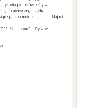
brykanta pierników, który w
ł się do pierwszego rzędu.
iądź pan na moim miejscu i oddaj mi
— Cóż, źle tu panu?… Pyszne
kę?…