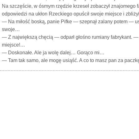
Na szczęście, w ósmym rzędzie krzeseł zobaczył znajomego fa
odpowiedzi na ukłon Rzeckiego opuścił swoje miejsce i zbliży
— Na miłość boską, panie Pifke — szepnął zalany potem — us
swoje…
— Z największą chęcią — odparł głośno rumiany fabrykant. 
miejsce!…
— Doskonałe. Ale ja wolę dalej… Gorąco mi…
— Tam tak samo, ale mogę usiąść. A co to masz pan za pacz