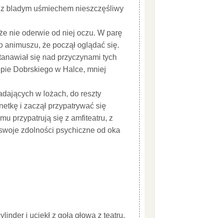
ł z bladym uśmiechem nieszczęśliwy
 że nie oderwie od niej oczu. W parę
o animuszu, że począł oglądać się.
stanawiał się nad przyczynami tych
tępie Dobrskiego w Halce, mniej
adających w lożach, do reszty
netkę i zaczął przypatrywać się
emu przypatrują się z amfiteatru, z
 swoje zdolności psychiczne od oka
inder i uciekł z gołą głową z teatru.