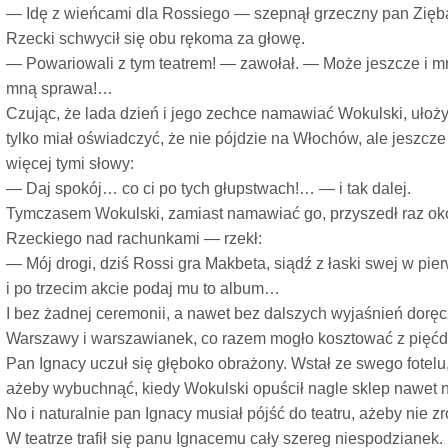
— Idę z wieńcami dla Rossiego — szepnął grzeczny pan Zięb
Rzecki schwycił się obu rękoma za głowę.
— Powariowali z tym teatrem! — zawołał. — Może jeszcze i m
mną sprawa!…
Czując, że lada dzień i jego zechce namawiać Wokulski, ułoży
tylko miał oświadczyć, że nie pójdzie na Włochów, ale jeszcze
więcej tymi słowy:
— Daj spokój… co ci po tych głupstwach!… — i tak dalej.
Tymczasem Wokulski, zamiast namawiać go, przyszedł raz oko
Rzeckiego nad rachunkami — rzekł:
— Mój drogi, dziś Rossi gra Makbeta, siądź z łaski swej w pier
i po trzecim akcie podaj mu to album…
I bez żadnej ceremonii, a nawet bez dalszych wyjaśnień dor
Warszawy i warszawianek, co razem mogło kosztować z pięćdz
Pan Ignacy uczuł się głęboko obrażony. Wstał ze swego fotelu, 
ażeby wybuchnąć, kiedy Wokulski opuścił nagle sklep nawet n
No i naturalnie pan Ignacy musiał pójść do teatru, ażeby nie z
W teatrze trafił się panu Ignacemu cały szereg niespodzianek.