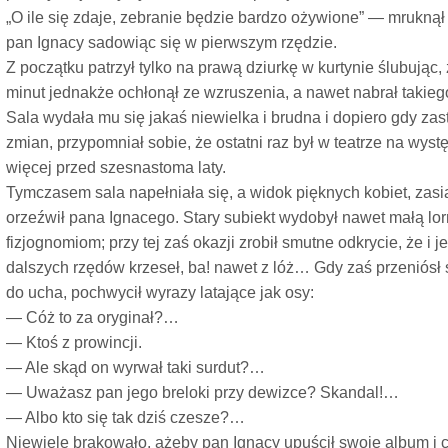
„O ile się zdaje, zebranie będzie bardzo ożywione” — mrukną
pan Ignacy sadowiąc się w pierwszym rzędzie.
Z początku patrzył tylko na prawą dziurkę w kurtynie ślubując,
minut jednakże ochłonął ze wzruszenia, a nawet nabrał takieg
Sala wydała mu się jakaś niewielka i brudna i dopiero gdy za
zmian, przypomniał sobie, że ostatni raz był w teatrze na wys
więcej przed szesnastoma laty.
Tymczasem sala napełniała się, a widok pięknych kobiet, zasi
orzeźwił pana Ignacego. Stary subiekt wydobył nawet małą lor
fizjognomiom; przy tej zaś okazji zrobił smutne odkrycie, że i j
dalszych rzędów krzeseł, ba! nawet z lóż… Gdy zaś przeniósł
do ucha, pochwycił wyrazy latające jak osy:
— Cóż to za oryginał?…
— Ktoś z prowincji.
— Ale skąd on wyrwał taki surdut?…
— Uważasz pan jego breloki przy dewizce? Skandal!…
— Albo kto się tak dziś czesze?…
Niewiele brakowało, ażeby pan Ignacy upuścił swoje album i cyl