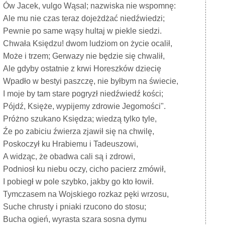
Ów Jacek, vulgo Wąsal; nazwiska nie wspomnę:
Ale mu nie czas teraz dojeżdżać niedźwiedzi;
Pewnie po same wąsy hultaj w piekle siedzi.
Chwała Księdzu! dwom ludziom on życie ocalił,
Może i trzem; Gerwazy nie będzie się chwalił,
Ale gdyby ostatnie z krwi Horeszków dziecię
Wpadło w bestyi paszczę, nie byłbym na świecie,
I moje by tam stare pogryzł niedźwiedź kości;
Pójdź, Księże, wypijemy zdrowie Jegomości".
Próżno szukano Księdza; wiedzą tylko tyle,
Źe po zabiciu źwierza zjawił się na chwilę,
Poskoczył ku Hrabiemu i Tadeuszowi,
A widząc, że obadwa cali są i zdrowi,
Podniosł ku niebu oczy, cicho pacierz zmówił,
I pobiegł w pole szybko, jakby go kto łowił.
Tymczasem na Wojskiego rozkaz pęki wrzosu,
Suche chrusty i pniaki rzucono do stosu;
Bucha ogień, wyrasta szara sosna dymu