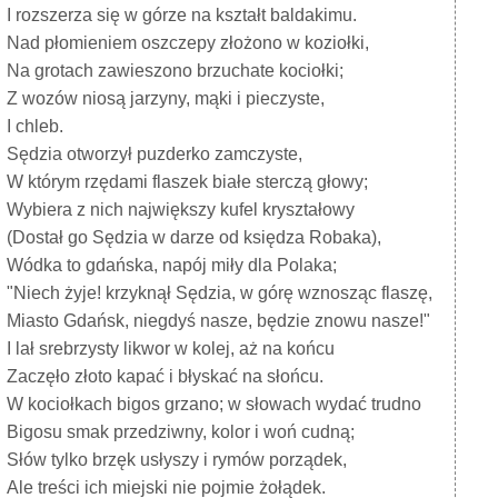
I rozszerza się w górze na kształt baldakimu.
Nad płomieniem oszczepy złożono w koziołki,
Na grotach zawieszono brzuchate kociołki;
Z wozów niosą jarzyny, mąki i pieczyste,
I chleb.
Sędzia otworzył puzderko zamczyste,
W którym rzędami flaszek białe sterczą głowy;
Wybiera z nich największy kufel kryształowy
(Dostał go Sędzia w darze od księdza Robaka),
Wódka to gdańska, napój miły dla Polaka;
"Niech żyje! krzyknął Sędzia, w górę wznosząc flaszę,
Miasto Gdańsk, niegdyś nasze, będzie znowu nasze!"
I lał srebrzysty likwor w kolej, aż na końcu
Zaczęło złoto kapać i błyskać na słońcu.
W kociołkach bigos grzano; w słowach wydać trudno
Bigosu smak przedziwny, kolor i woń cudną;
Słów tylko brzęk usłyszy i rymów porządek,
Ale treści ich miejski nie pojmie żołądek.