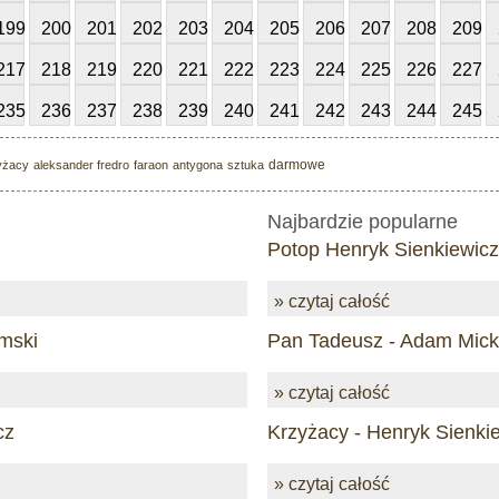
199
200
201
202
203
204
205
206
207
208
209
217
218
219
220
221
222
223
224
225
226
227
235
236
237
238
239
240
241
242
243
244
245
darmowe
yżacy
aleksander fredro
faraon
antygona
sztuka
Najbardzie popularne
Potop Henryk Sienkiewicz
» czytaj całość
mski
Pan Tadeusz - Adam Mick
» czytaj całość
cz
Krzyżacy - Henryk Sienki
» czytaj całość