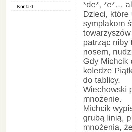
*de*, *e*… al
Kontakt
Dzieci, które
symplakom św
towarzyszów 
patrząc niby
nosem, nudzi
Gdy Michcik o
koledze Piąt
do tablicy.
Wiechowski 
mnożenie.
Michcik wypis
grubą linią, 
mnożenia, że