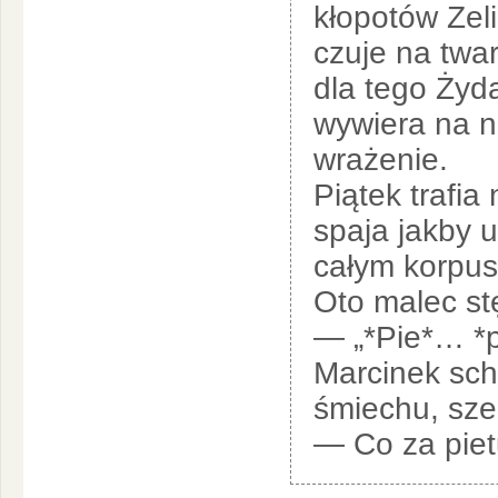
kłopotów Zeli
czuje na twa
dla tego Żyd
wywiera na n
wrażenie.
Piątek trafia
spaja jakby 
całym korpu
Oto malec st
— „*Pie*… *p
Marcinek schy
śmiechu, sze
— Co za pie