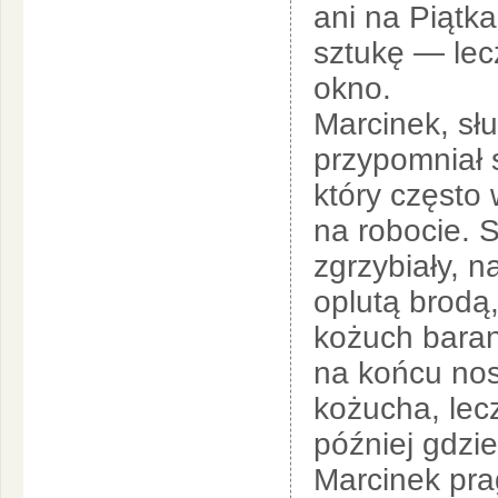
ani na Piątk
sztukę — lec
okno.
Marcinek, słu
przypomniał 
który często
na robocie. 
zgrzybiały, n
oplutą brodą,
kożuch baran
na końcu nosa
kożucha, lecz
później gdzi
Marcinek pra