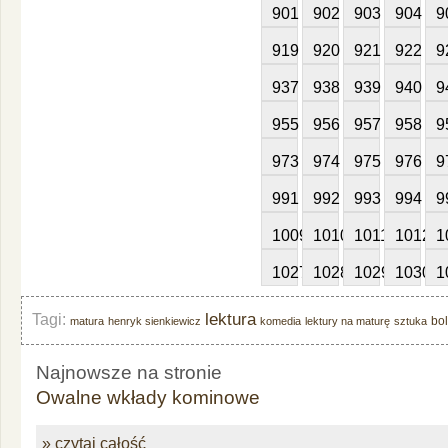
901
902
903
904
9
919
920
921
922
9
937
938
939
940
9
955
956
957
958
9
973
974
975
976
9
991
992
993
994
9
1009
1010
1011
1012
1
1027
1028
1029
1030
1
lektura
Tagi:
bo
matura
henryk sienkiewicz
komedia
lektury na maturę
sztuka
Najnowsze na stronie
Owalne wkłady kominowe
» czytaj całość