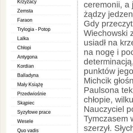
Krzyżacy
ceremonii, a
Zemsta
żądzy jedzen
Faraon
Gdy przeczyt
Trylogia - Potop
Wiechowski z
Lalka
usiadł na krz
Chłopi
na nogę i po
Antygona
determinacją,
Kordian
punktów jego
Balladyna
Michcik głośn
Mały Książę
Paulsona teks
Przedwiośnie
chłopie, wilku 
Skąpiec
Nauczyciel p
Syzyfowe prace
Tymczasem w 
Wesele
szerzył. Słyc
Quo vadis