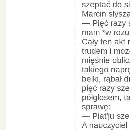
szeptać do si
Marcin słysza
— Pięć razy 
mam *w rozu
Cały ten akt
trudem i moz
mięśnie obli
takiego napr
belki, rąbał 
pięć razy sz
półgłosem, ta
sprawę:
— Piat'ju sze
A nauczyciel 