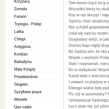
Krzyżacy
Tam konie rżące lecą ze
Wszystko bieży ku studn
Zemsta
Raz w raz skrzypi i nap
Faraon
Sędzia, choć utrudzony,
Trylogia - Potop
Nie uchybił gospodarsk
Lalka
Udał się sam ku studni;
Chłopi
Gospodarz widzi, w jaki
Dozoru tego nigdy sług
Antygona
Bo Sędzia wie, że oko 
Kordian
Wojski z woźnym Prota
Balladyna
Stali i rozprawiali, niec
Mały Książę
Bo w niebytność Wojsk
Kazał stoły z wieczer
Przedwiośnie
I ustawić co prędzej w
Skąpiec
Którego widne były pod
Syzyfowe prace
Po cóż te przenosiny? 
Wesele
I przepraszał Sędziego;
Lecz stało się; już późn
Quo vadis