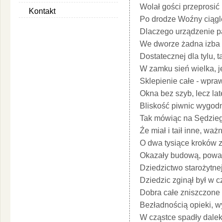
Wolał gości przeprosić 
Kontakt
Po drodze Woźny ciągl
Dlaczego urządzenie pa
We dworze żadna izba 
Dostatecznej dla tylu, 
W zamku sień wielka, 
Sklepienie całe - wpra
Okna bez szyb, lecz lat
Bliskość piwnic wygodn
Tak mówiąc na Sędzieg
Źe miał i taił inne, waż
O dwa tysiące kroków 
Okazały budową, pow
Dziedzictwo starożytne
Dziedzic zginął był w 
Dobra całe zniszczone
Bezładnością opieki, w
W cząstce spadły dalek