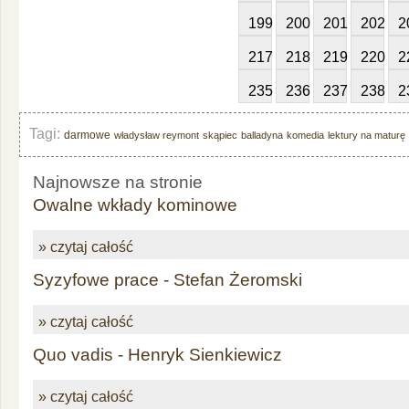
199
200
201
202
2
217
218
219
220
2
235
236
237
238
2
Tagi:
darmowe
władysław reymont
skąpiec
balladyna
komedia
lektury na maturę
Najnowsze na stronie
Owalne wkłady kominowe
» czytaj całość
Syzyfowe prace - Stefan Żeromski
» czytaj całość
Quo vadis - Henryk Sienkiewicz
» czytaj całość