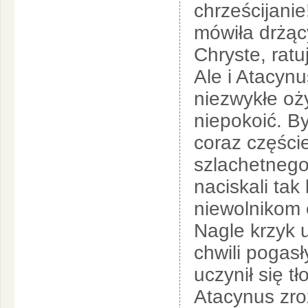
chrześcijanie
mówiła drżąc
Chryste, ratuj
Ale i Atacyn
niezwykłe oży
niepokoić. B
coraz częście
szlachetnego
naciskali tak
niewolnikom 
Nagle krzyk 
chwili pogasł
uczynił się t
Atacynus zro