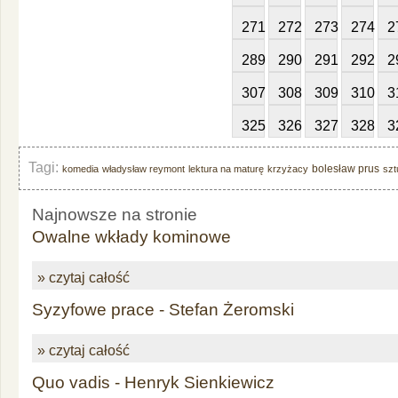
271
272
273
274
2
289
290
291
292
2
307
308
309
310
3
325
326
327
328
3
Tagi:
bolesław prus
komedia
władysław reymont
lektura na maturę
krzyżacy
szt
Najnowsze na stronie
Owalne wkłady kominowe
» czytaj całość
Syzyfowe prace - Stefan Żeromski
» czytaj całość
Quo vadis - Henryk Sienkiewicz