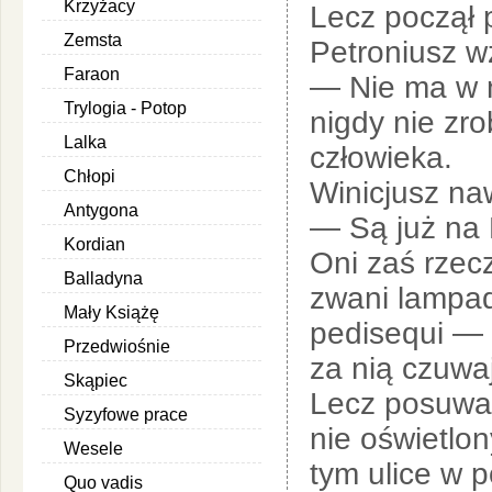
Krzyżacy
Lecz począł 
Zemsta
Petroniusz w
Faraon
— Nie ma w n
Trylogia - Potop
nigdy nie zr
Lalka
człowieka.
Chłopi
Winicjusz naw
Antygona
— Są już na
Kordian
Oni zaś rzecz
Balladyna
zwani lampada
Mały Książę
pedisequi — 
Przedwiośnie
za nią czuw
Skąpiec
Lecz posuwali
Syzyfowe prace
nie oświetlon
Wesele
tym ulice w p
Quo vadis