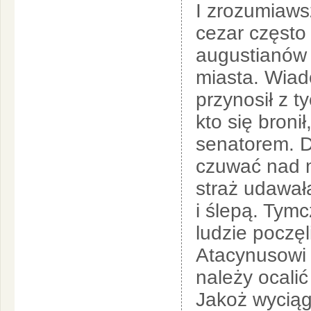
I zrozumiaws
cezar często
augustianów 
miasta. Wia
przynosił z t
kto się broni
senatorem. D
czuwać nad mi
straż udawał
i ślepą. Tymc
ludzie poczęl
Atacynusowi 
należy ocalić
Jakoż wyciągn