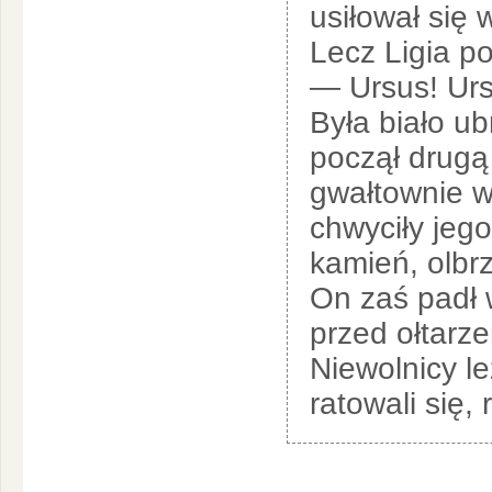
usiłował się
Lecz Ligia p
— Ursus! Urs
Była biało ub
począł drugą
gwałtownie w
chwyciły jego
kamień, olbr
On zaś padł 
przed ołtarz
Niewolnicy le
ratowali się,