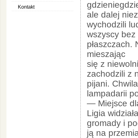
gdzieniegdzie
Kontakt
ale dalej ni
wychodzili lu
wszyscy bez
płaszczach. 
mieszając
się z niewol
zachodzili z 
pijani. Chwil
lampadarii po
— Miejsce dl
Ligia widział
gromady i po
ją na przemia