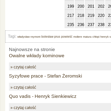
199
200
201
202
2
217
218
219
220
2
235
236
237
238
2
Tagi:
bolesław prus
powieść
władysław reymont
moliere
matura
chłopi
henryk s
Najnowsze na stronie
Owalne wkłady kominowe
» czytaj całość
Syzyfowe prace - Stefan Żeromski
» czytaj całość
Quo vadis - Henryk Sienkiewicz
» czytaj całość