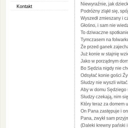
Niewyraźnie, jak dziec
Kontakt
Podróżny zląkł się, spójr
Wyszedł zmieszany i cz
Głośno, i sam nie wiedz
To dziwaczne spotkanie,
Tymczasem na folwarku
Źe przed ganek zajecha
Już konie w stajnię wzi
Jako w porządnym domu,
Bo Sędzia nigdy nie ch
Odsyłać konie gości Ź
Słudzy nie wyszli witać
Aby w domu Sędziego s
Słudzy czekają, nim si
Który teraz za domem u
On Pana zastępuje i on
Pana, zwykł sam przyj
(Daleki krewny pański i