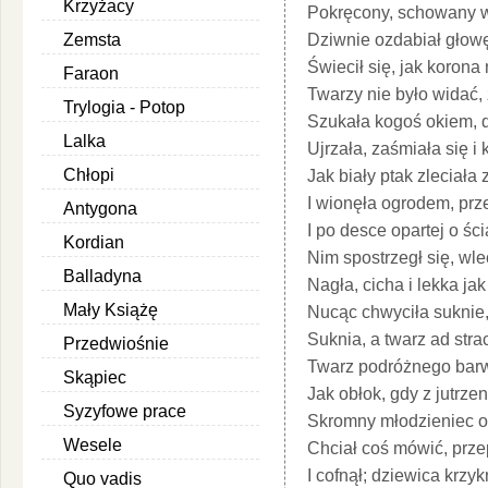
Krzyżacy
Pokręcony, schowany w 
Zemsta
Dziwnie ozdabiał głowę
Świecił się, jak korona
Faraon
Twarzy nie było widać,
Trylogia - Potop
Szukała kogoś okiem, d
Lalka
Ujrzała, zaśmiała się i 
Chłopi
Jak biały ptak zleciała
I wionęła ogrodem, prze
Antygona
I po desce opartej o śc
Kordian
Nim spostrzegł się, wle
Balladyna
Nagła, cicha i lekka ja
Mały Książę
Nucąc chwyciła suknie,
Suknia, a twarz ad stra
Przedwiośnie
Twarz podróżnego barw
Skąpiec
Jak obłok, gdy z jutrze
Syzyfowe prace
Skromny młodzieniec oc
Wesele
Chciał coś mówić, przep
I cofnął; dziewica krzy
Quo vadis