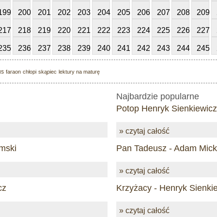
199
200
201
202
203
204
205
206
207
208
209
217
218
219
220
221
222
223
224
225
226
227
235
236
237
238
239
240
241
242
243
244
245
us
faraon
chłopi
skąpiec
lektury na maturę
Najbardzie popularne
Potop Henryk Sienkiewicz
» czytaj całość
mski
Pan Tadeusz - Adam Mick
» czytaj całość
cz
Krzyżacy - Henryk Sienki
» czytaj całość