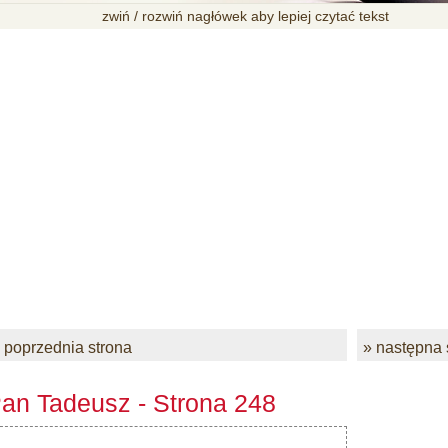
zwiń / rozwiń nagłówek aby lepiej czytać tekst
 poprzednia strona
» następna 
an Tadeusz - Strona 248