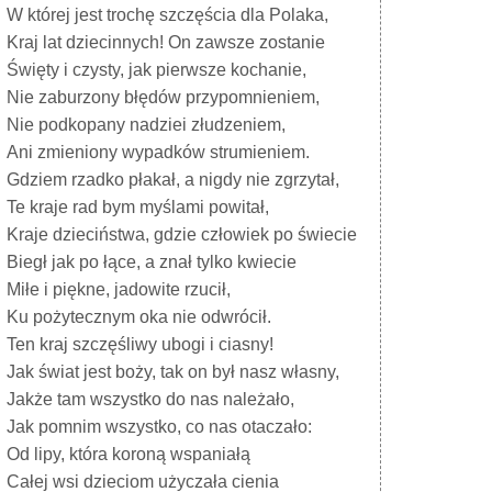
W której jest trochę szczęścia dla Polaka,
Kraj lat dziecinnych! On zawsze zostanie
Święty i czysty, jak pierwsze kochanie,
Nie zaburzony błędów przypomnieniem,
Nie podkopany nadziei złudzeniem,
Ani zmieniony wypadków strumieniem.
Gdziem rzadko płakał, a nigdy nie zgrzytał,
Te kraje rad bym myślami powitał,
Kraje dzieciństwa, gdzie człowiek po świecie
Biegł jak po łące, a znał tylko kwiecie
Miłe i piękne, jadowite rzucił,
Ku pożytecznym oka nie odwrócił.
Ten kraj szczęśliwy ubogi i ciasny!
Jak świat jest boży, tak on był nasz własny,
Jakże tam wszystko do nas należało,
Jak pomnim wszystko, co nas otaczało:
Od lipy, która koroną wspaniałą
Całej wsi dzieciom użyczała cienia