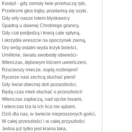
Kiedyś - gdy zemsty lwie przehuczą ryki,
Przebrzmi głos trąby, przełamią się szyki,
Gdy orły nasze lotem błyskawicy
Spadną u dawnej Chrobrego granicy,
Gdy ciał podjedzą i krwią całe spłyną,
I skrzydła wreszcie na spoczynek zwiną,
Gry wróg ostatni wyda krzyk boleści,
Umilknie, światu swobodę obwieści-
Wtenczas, dębowym liściem uwieńczeni,
Rzuciwszy miecze, siądą rozbrojeni!
Rycerze nasi zechcą słuchać pieni!
Gdy świat obecnej doli pozazdrości,
Będą czas mieli słuchać o przeszłości!
Wtenczas zapłaczą, nad ojców losami,
I wtenczas łza ta ich lica nie splami.
Dziś dla nas, w świecie nieproszonych gości,
W całej przeszłości i w całej przyszłości
Jedna już tylko jest kraina taka,