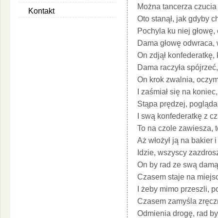
Można tancerza czucia i
Kontakt
Oto stanął, jak gdyby c
Pochyla ku niej głowę,
Dama głowę odwraca, ws
On zdjął konfederatkę, 
Dama raczyła spójrzeć, 
On krok zwalnia, oczyma
I zaśmiał się na koniec,
Stąpa prędzej, pogląda
I swą konfederatkę z cz
To na czole zawiesza, 
Aż włożył ją na bakier 
Idzie, wszyscy zazdrosz
On by rad ze swą damą
Czasem staje na miejsc
I żeby mimo przeszli, po
Czasem zamyśla zręczni
Odmienia drogę, rad by