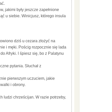
ać.
ów, jakimi były jeszcze zapełnione
ąć u siebie. Winicjusz, którego insula
nowiono dziś u cezara złożyć na
e i męki. Pościg rozpocznie się lada
do Afryki. I śpiesz się, bo z Palatynu
eczne pytania. Słuchał z
cznie pierwszym uczuciem, jakie
walki i obrony.
 ludzi chrześcijan. W razie potrzeby,