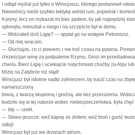
I odtąd myślał już tylko o Winicjuszu, którego postanowił ratow
Niewolnicy nieśli szybko lektykę wśród ruin, popielisk i komin
Karyny, lecz on rozkazał im biec pędem, by jak najprędzej stan
spłonęła, mieszkał u niego i na szczęście był w domu.
— Widziałeś dziś Ligię? — spytał go na wstępie Petroniusz.
— Od niej wracam.
— Słuchajże, co ci powiem, i nie trać czasu na pytania. Posta
chrześcijan winę za podpalenie Rzymu. Grozi im prześladowani
chwila. Bierz Ligię i uciekajcie natychmiast choćby za Alpy lub 
bliżej na Zatybrze niż stąd!
Winicjusz był istotnie nadto żołnierzem, by tracić czas na zbyt
namarszczoną
brwią, z twarzą skupioną i groźną, ale bez przerażenia. Wido
budziło się w tej naturze wobec niebezpieczeństwa, była chęć 
— Idę — rzekł.
— Słowo jeszcze: weź kapsę ze złotem, weź broń i garść twoich
odbij!
Winicjusz był już we drzwiach atrium.