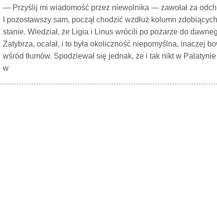
— Przyślij mi wiadomość przez niewolnika — zawołał za odc
I pozostawszy sam, począł chodzić wzdłuż kolumn zdobiących 
stanie. Wiedział, że Ligia i Linus wrócili po pożarze do dawne
Zatybrza, ocalał, i to była okoliczność niepomyślna, inaczej 
wśród tłumów. Spodziewał się jednak, że i tak nikt w Palatynie
w