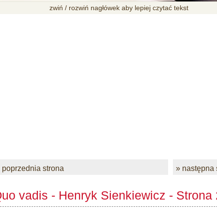
zwiń / rozwiń nagłówek aby lepiej czytać tekst
 poprzednia strona
» następna 
uo vadis - Henryk Sienkiewicz - Strona