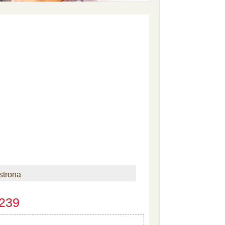
strona
 239