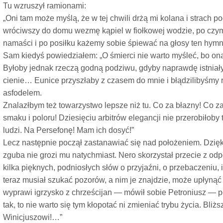
Tu wzruszył ramionami:
„Oni tam może myślą, że w tej chwili drżą mi kolana i strach p
wróciwszy do domu wezmę kąpiel w fiołkowej wodzie, po czy
namaści i po posiłku każemy sobie śpiewać na głosy ten hymn 
Sam kiedyś powiedziałem: „O śmierci nie warto myśleć, bo on
Byłoby jednak rzeczą godną podziwu, gdyby naprawdę istniały j
cienie… Eunice przyszłaby z czasem do mnie i błądzilibyśmy 
asfodelem.
Znalazłbym też towarzystwo lepsze niż tu. Co za błazny! Co z
smaku i poloru! Dziesięciu arbitrów elegancji nie przerobiłob
ludzi. Na Persefonę! Mam ich dosyć!”
Lecz następnie począł zastanawiać się nad położeniem. Dzięki
zguba nie grozi mu natychmiast. Nero skorzystał przecie z od
kilka pięknych, podniosłych słów o przyjaźni, o przebaczeniu, 
teraz musiał szukać pozorów, a nim je znajdzie, może upłynąć
wyprawi igrzysko z chrześcijan — mówił sobie Petroniusz — po
tak, to nie warto się tym kłopotać ni zmieniać trybu życia. Bli
Winicjuszowi!…”