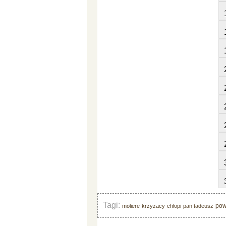
Tagi:
pow
moliere
krzyżacy
chłopi
pan tadeusz