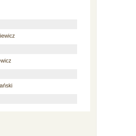
iewicz
ewicz
ański