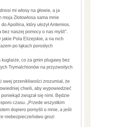
odnosi mi włosy na głowie, a ja
m moja Złotowłosa sama mnie
do Apollina, który ułożył Antemios.
a bez naszej pomocy o nas myśli”.
akie Pola Elizejskie, a na nich
razem po łąkach porosłych
a kuglarze, co za gmin plugawy bez
y tych Trymalchionów na przyzwoitych
 swej przenikliwości zrozumiał, że
powiedniej chwili, aby wypowiedzieć
i poniekąd związał się nimi. Będzie
 sporo czasu. „Przede wszystkim
tem dopiero pomyśli o mnie, a jeśli
ższe niebezpieczeństwo grozi