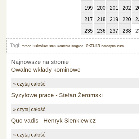
199
200
201
202
2
217
218
219
220
2
235
236
237
238
2
lektura
Tagi:
bolesław prus
faraon
komedia
skąpiec
balladyna
lalka
Najnowsze na stronie
Owalne wkłady kominowe
» czytaj całość
Syzyfowe prace - Stefan Żeromski
» czytaj całość
Quo vadis - Henryk Sienkiewicz
» czytaj całość