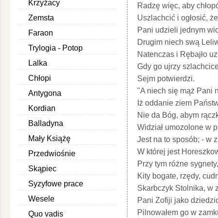
Krzyżacy
Radzę więc, aby chłop
Zemsta
Uszlachcić i ogłosić, ż
Pani udzieli jednym wi
Faraon
Drugim niech swą Leli
Trylogia - Potop
Natenczas i Rębajło u
Lalka
Gdy go ujrzy szlachci
Chłopi
Sejm potwierdzi.
"A niech się mąż Pani n
Antygona
Iż oddanie ziem Państw
Kordian
Nie da Bóg, abym rączki
Balladyna
Widział umozolone w p
Mały Książę
Jest na to sposób; - w
W której jest Horeszko
Przedwiośnie
Przy tym różne sygnety
Skąpiec
Kity bogate, rzędy, cud
Syzyfowe prace
Skarbczyk Stolnika, w z
Wesele
Pani Zofiji jako dziedzi
Pilnowałem go w zamku
Quo vadis