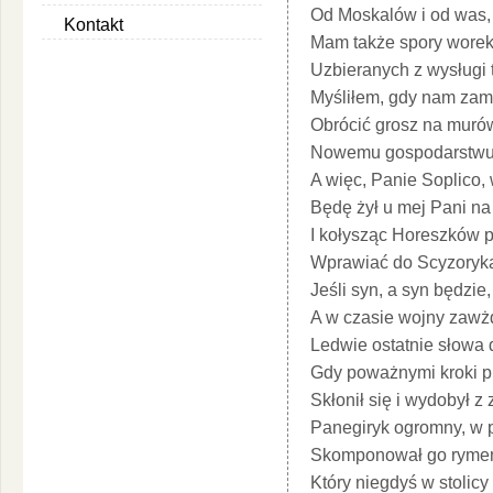
Od Moskalów i od was,
Kontakt
Mam także spory worek
Uzbieranych z wysługi 
Myśliłem, gdy nam zam
Obrócić grosz na muró
Nowemu gospodarstwu d
A więc, Panie Soplico, 
Będę żył u mej Pani n
I kołysząc Horeszków p
Wprawiać do Scyzoryka
Jeśli syn, a syn będzi
A w czasie wojny zawżd
Ledwie ostatnie słowa
Gdy poważnymi kroki pr
Skłonił się i wydobył z
Panegiryk ogromny, w p
Skomponował go rymem
Który niegdyś w stolicy