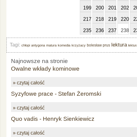
199
200
201
202
2
217
218
219
220
2
235
236
237
238
2
lektura
Tagi:
bolesław prus
chłopi
antygona
matura
komedia
krzyżacy
lektu
Najnowsze na stronie
Owalne wkłady kominowe
» czytaj całość
Syzyfowe prace - Stefan Żeromski
» czytaj całość
Quo vadis - Henryk Sienkiewicz
» czytaj całość