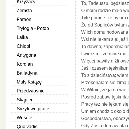
Krzyżacy
To, Tadeuszu, będzies
Zemsta
O moim rodzie mało wie
Tyle pomnę, że byłam u
Faraon
Źe od Sopliców byłam z
Trylogia - Potop
W ich domu hodowana 
Lalka
Wsi nie lękam się; jeśl
Chłopi
To dawno; zapomniałam
I wierz mi, że mnie moje
Antygona
Więcej bawiły niżli owe
Kordian
Jeśli czasem tęskniłam
Balladyna
To z dzieciństwa; wiem 
Mały Książę
Przekonałam się zimą p
W Wilnie, że ja na wiej
Przedwiośnie
Pośród zabaw tęskniła
Skąpiec
Pracy też nie lękam si
Syzyfowe prace
Umiem chodzić około d
Wesele
Gospodarstwa, obaczysz
Gdy Zosia domawiała o
Quo vadis