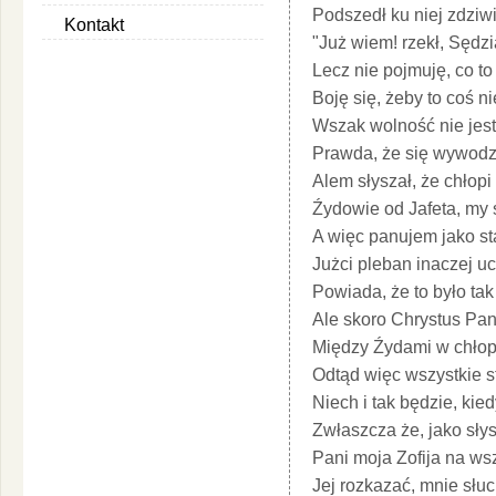
Podszedł ku niej zdziw
Kontakt
"Już wiem! rzekł, Sędzi
Lecz nie pojmuję, co to
Boję się, żeby to coś n
Wszak wolność nie jest
Prawda, że się wywod
Alem słyszał, że chło
Źydowie od Jafeta, my 
A więc panujem jako st
Jużci pleban inaczej u
Powiada, że to było ta
Ale skoro Chrystus Pan
Między Źydami w chłopsk
Odtąd więc wszystkie st
Niech i tak będzie, kie
Zwłaszcza że, jako sły
Pani moja Zofija na ws
Jej rozkazać, mnie słuc