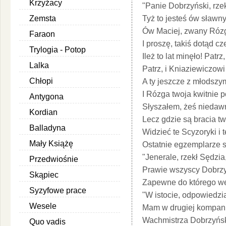
Krzyżacy
"Panie Dobrzyński, rze
Zemsta
Tyż to jesteś ów sławn
Ów Maciej, zwany Rózg
Faraon
I proszę, takiś dotąd cz
Trylogia - Potop
Ileż to lat minęło! Patrz
Lalka
Patrz, i Kniaziewiczowi
Chłopi
A ty jeszcze z młodszy
I Rózga twoja kwitnie p
Antygona
Słyszałem, żeś niedaw
Kordian
Lecz gdzie są bracia t
Balladyna
Widzieć te Scyzoryki i 
Mały Książę
Ostatnie egzemplarze s
"Jenerale, rzekł Sędzi
Przedwiośnie
Prawie wszyscy Dobrzyń
Skąpiec
Zapewne do którego wes
Syzyfowe prace
"W istocie, odpowiedzi
Wesele
Mam w drugiej kompanij
Wachmistrza Dobrzyński
Quo vadis