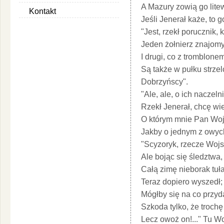
A Mazury zowią go lit
Kontakt
Jeśli Jenerał każe, to 
"Jest, rzekł porucznik, 
Jeden żołnierz znajom
I drugi, co z tromblonem
Są także w pułku strze
Dobrzyńscy".
"Ale, ale, o ich naczeln
Rzekł Jenerał, chcę wi
O którym mnie Pan Wojs
Jakby o jednym z owyc
"Scyzoryk, rzecze Wojs
Ale bojąc się śledztwa
Całą zimę nieborak tuła
Teraz dopiero wyszedł
Mógłby się na co przyda
Szkoda tylko, że trochę
Lecz owoż on!..." Tu W