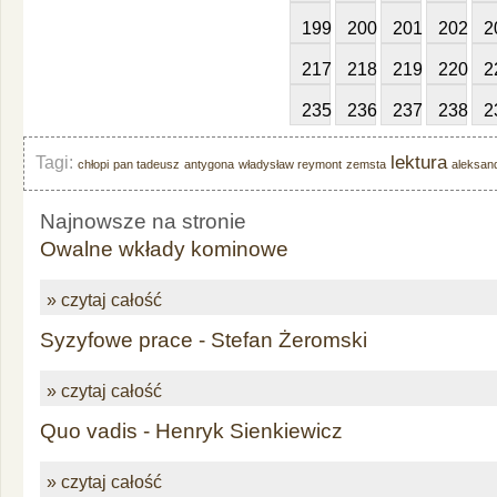
199
200
201
202
2
217
218
219
220
2
235
236
237
238
2
lektura
Tagi:
chłopi
pan tadeusz
antygona
władysław reymont
zemsta
aleksand
Najnowsze na stronie
Owalne wkłady kominowe
» czytaj całość
Syzyfowe prace - Stefan Żeromski
» czytaj całość
Quo vadis - Henryk Sienkiewicz
» czytaj całość