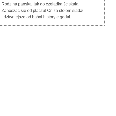
Rodzina pańska, jak go czeladka ściskała
Zanosząc się od płaczu! On za stołem siadał
I dziwniejsze od baśni historyje gadał.