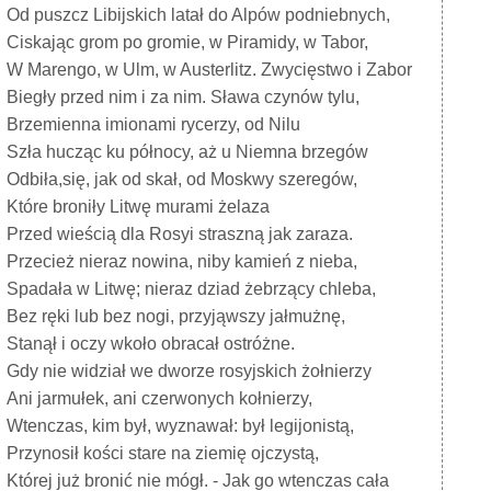
Od puszcz Libijskich latał do Alpów podniebnych,
Ciskając grom po gromie, w Piramidy, w Tabor,
W Marengo, w Ulm, w Austerlitz. Zwycięstwo i Zabor
Biegły przed nim i za nim. Sława czynów tylu,
Brzemienna imionami rycerzy, od Nilu
Szła hucząc ku północy, aż u Niemna brzegów
Odbiła,się, jak od skał, od Moskwy szeregów,
Które broniły Litwę murami żelaza
Przed wieścią dla Rosyi straszną jak zaraza.
Przecież nieraz nowina, niby kamień z nieba,
Spadała w Litwę; nieraz dziad żebrzący chleba,
Bez ręki lub bez nogi, przyjąwszy jałmużnę,
Stanął i oczy wkoło obracał ostróżne.
Gdy nie widział we dworze rosyjskich żołnierzy
Ani jarmułek, ani czerwonych kołnierzy,
Wtenczas, kim był, wyznawał: był legijonistą,
Przynosił kości stare na ziemię ojczystą,
Której już bronić nie mógł. - Jak go wtenczas cała