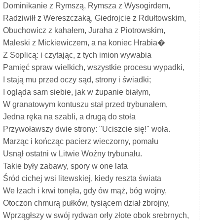
Dominikanie z Rymszą, Rymsza z Wysogirdem,
Radziwiłł z Wereszczaką, Giedrojcie z Rdułtowskim,
Obuchowicz z kahałem, Juraha z Piotrowskim,
Maleski z Mickiewiczem, a na koniec Hrabia�
Z Soplicą: i czytając, z tych imion wywabia
Pamięć spraw wielkich, wszystkie procesu wypadki,
I stają mu przed oczy sąd, strony i świadki;
I ogląda sam siebie, jak w żupanie białym,
W granatowym kontuszu stał przed trybunałem,
Jedna ręka na szabli, a drugą do stoła
Przywoławszy dwie strony: "Uciszcie się!" woła.
Marząc i kończąc pacierz wieczorny, pomału
Usnął ostatni w Litwie Woźny trybunału.
Takie były zabawy, spory w one lata
Śród cichej wsi litewskiej, kiedy reszta świata
We łzach i krwi tonęła, gdy ów mąż, bóg wojny,
Otoczon chmurą pułków, tysiącem dział zbrojny,
Wprzągłszy w swój rydwan orły złote obok srebrnych,