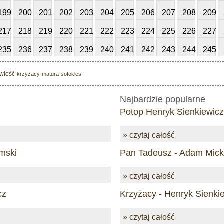
199
200
201
202
203
204
205
206
207
208
209
217
218
219
220
221
222
223
224
225
226
227
235
236
237
238
239
240
241
242
243
244
245
wieść
krzyżacy
matura
sofokles
Najbardzie popularne
Potop Henryk Sienkiewicz
» czytaj całość
mski
Pan Tadeusz - Adam Mick
» czytaj całość
cz
Krzyżacy - Henryk Sienki
» czytaj całość