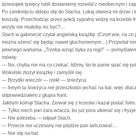
dziesiątek tysięcy rubli dostaniemy rozwód z nieobecnym i za
Po zamknięciu sklepu idę do Stacha. Lokaj otwiera mi drzwi 
koszulę. Przechodząc przez pokój sypialny widzę na krześle f
wizyty nie miałoby nic być?…
Stach w gabinecie czytał angielską książkę. (Czort wie, na co
można ożenić się będąc nawet głuchoniemym…) Przywitał mni
pewnego wahania. „Trzeba wziąć byka za rogi!” — pomyślałem 
mówię:
— No, chyba nie ma co czekać. Idźmy, bo te panie spać się po
Wokulski złożył książkę i zamyślił się.
— Brzydki wieczór — rzekł — śnieżyca.
— Innym ta śnieżyca nie przeszkodzi jechać na bal, więc dl
odpowiedziałem z głupia frant.
Jakbym kolnął Stacha. Zerwał się z krzesła i kazał podać futro
— Tylko niech pan żara wracza, bo już pora ubierać się i fryzje
— Nie potrzeba — odparł Stach.
— Przecie nie uczesany nie pójdzie pan tańczować…
— Nie idę na bal.