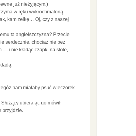
pewne już nieżyjącym.)
i trzyma w ręku wykrochmaloną
rak, kamizelkę… Oj, czy z naszej
 jemu ta angielszczyzna? Przecie
e serdecznie, chociaż nie bez
— i nie kładąc czapki na stole,
kładą.
aczegóż nam miałaby psuć wieczorek —
. Służący ubierając go mówił:
r przyjdzie.