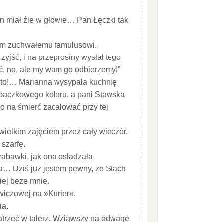
n miał źle w głowie… Pan Łęczki tak
sem zuchwałemu famulusowi.
yjść, i na przeprosiny wysłał tego
ć, no, ale my wam go odbierzemy!”
jęto!… Marianna wysypała kuchnię
abaczkowego koloru, a pani Stawska
yło na śmierć zacałować przy tej
 wielkim zajęciem przez cały wieczór.
 szarfę.
abawki, jak ona osładzała
wa… Dziś już jestem pewny, że Stach
iej beze mnie.
ewiczowej na »Kurier«.
ia.
patrzeć w talerz. Wziąwszy na odwagę