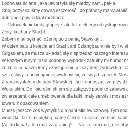
Lodowata ściana, jaka utworzyła się między nami, pękła.
Obaj odzyskaliśmy dawną szczerość i do północy rozmawialiś
dobranoc powiedział mi Stach:
— Człowiek niekiedy głupieje, ale też niekiedy odzyskuje roz
Złoty, kochany Stach!…
Żebym miał pęknąć, ożenię go z panią Stawską!…
W dzień balu u księcia ani Stach, ani Szlangbaum nie byli w s
Odgadłem, że muszą układać się o sprzedaż naszego interesu
W każdym innym razie podobny wypadek zatrułby mi humor na 
zniknięciu naszej firmy i zastąpieniu jej szyldem żydowskim. C
szczęśliwy, a przynajmniej wydobył się ze swych zgryzot. Mus
Z rana wysłałem do pani Stawskiej liścik donosząc, że przyjdz
Wokulskim. Do listu ośmieliłem się załączyć pudełko zabawek 
zwierzętami, całe umeblowanie dla lalki, mały serwis i mosię
towaru z opakowaniem.
Muszę jeszcze coś wymyślić dla pani Misiewiczowej. Tym spos
wnuczki i tak nimi piękną mamę ścisnę za serce, że musi ka
(Aj, do licha! a ten mąż za granicą?… No, co tam mąż, niechby