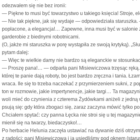
odezwałem się nie bez ironii:
— Piękne to musi być towarzystwo u takiego księcia! Stroje, 
— Nie tak piękne, jak się wydaje — odpowiedziała staruszka. 
popłacone, a elegancja!… Zapewne, inna musi być w salonie z 
garderobie z biednymi robotnicami.
(O, jakże mi staruszka w porę wystąpiła ze swoją krytyką). „S
pytam dalej:
— Więc te wielkie damy nie bardzo są eleganckie w stosunk
— Proszę pana!… — odparła pani Misiewiczowa trzęsąc ręką
której te panie dają roboty, bo jest bardzo zręczna i tania. Łza
wraca. Ile się to trzeba naczekać z przymierzeniem sukni, z 
ton w rozmowie, jakie impertynencje, jakie targi… Ta magazyni
woli mieć do czynienia z czterema Żydówkami aniżeli z jedną
psują się: gdy która zbogaci się, zaraz zaczyna mówić tylko po
Chciałem spytać: czy panna Łęcka nie stroi się u tej magazynie
mienił się na twarzy, biedaczysko!…
Po herbacie Helunia zaczęła ustawiać na dywanie dziś otrzy
z radości; pani Misiewiczowa i ja usiedliśmy pod oknem (star