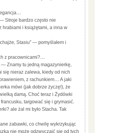
elegancja…
— Stroje bardzo często nie
hrabiami i książętami, a inna w
łuchajże, Stasiu” — pomyślałem i
ach z pracownicami?…
. — Znamy tu jedną magazynierkę,
mi się nieraz zalewa, kiedy od nich
poprawieniem, z rachunkiem… A jaki
erka mówi (jak dobrze życzę!), że
 wielką damą. Choć teraz i Żydówki
 francusku, targować się i grymasić.
rki? ale żal mi było Stacha. Tak
mane zabawki, co chwilę wykrzykując
uszka nie może odzwyczaić się od tych