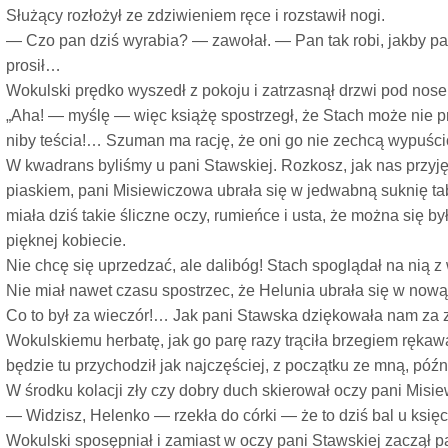
Służący rozłożył ze zdziwieniem ręce i rozstawił nogi.
— Czo pan dziś wyrabia? — zawołał. — Pan tak robi, jakby pa
prosił…
Wokulski prędko wyszedł z pokoju i zatrzasnął drzwi pod no
„Aha! — myślę — więc książę spostrzegł, że Stach może nie prz
niby teścia!… Szuman ma rację, że oni go nie zechcą wypuści
W kwadrans byliśmy u pani Stawskiej. Rozkosz, jak nas przy
piaskiem, pani Misiewiczowa ubrała się w jedwabną suknię t
miała dziś takie śliczne oczy, rumieńce i usta, że można się b
pięknej kobiecie.
Nie chcę się uprzedzać, ale dalibóg! Stach spoglądał na nią z
Nie miał nawet czasu spostrzec, że Helunia ubrała się w nową
Co to był za wieczór!… Jak pani Stawska dziękowała nam za z
Wokulskiemu herbatę, jak go parę razy trąciła brzegiem ręka
będzie tu przychodził jak najczęściej, z początku ze mną, późn
W środku kolacji zły czy dobry duch skierował oczy pani Misi
— Widzisz, Helenko — rzekła do córki — że to dziś bal u księc
Wokulski sposępniał i zamiast w oczy pani Stawskiej zaczął 