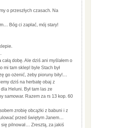
my o przeszłych czasach. Na
um… Bóg ci zapłać, mój stary!
klepie.
.
całą dobę. Ale dziś ani myślałem o
o mi tam sklep! byle Stach był
zę go ożenić, żeby pioruny biły!…
iemy dziś na herbatę obaj z
dla Heluni. Był tam las ze
żny samowar. Razem za rs 13 kop. 60
obem zrobię obcążki z babuni i z
pitulować przed świętym Janem…
 się pilnował… Zresztą, za jakiś