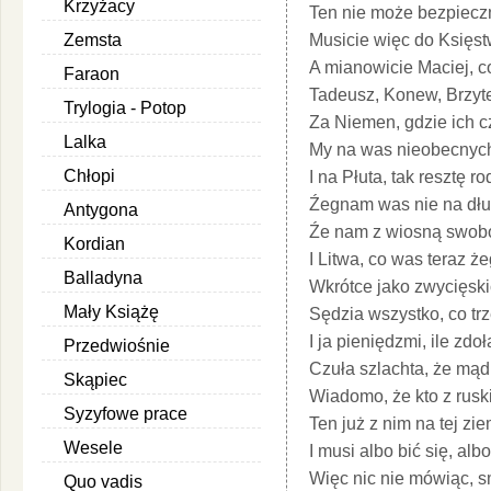
Krzyżacy
Ten nie może bezpieczn
Zemsta
Musicie więc do Księs
A mianowicie Maciej, co
Faraon
Tadeusz, Konew, Brzyt
Trylogia - Potop
Za Niemen, gdzie ich 
Lalka
My na was nieobecnych
Chłopi
I na Płuta, tak resztę 
Źegnam was nie na dłu
Antygona
Źe nam z wiosną swobo
Kordian
I Litwa, co was teraz że
Balladyna
Wkrótce jako zwycięsk
Mały Książę
Sędzia wszystko, co tr
I ja pieniędzmi, ile zd
Przedwiośnie
Czuła szlachta, że mąd
Skąpiec
Wiadomo, że kto z rusk
Syzyfowe prace
Ten już z nim na tej zi
Wesele
I musi albo bić się, alb
Więc nic nie mówiąc, sm
Quo vadis