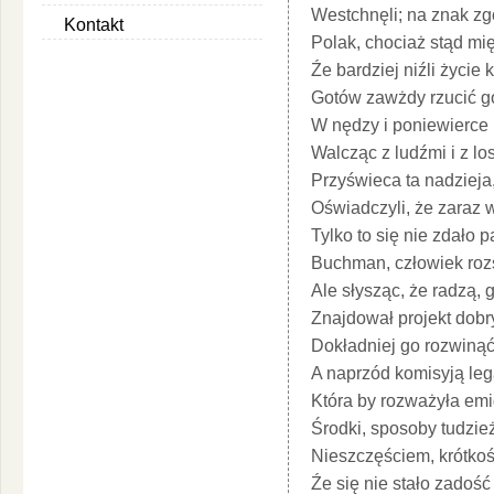
Westchnęli; na znak zg
Kontakt
Polak, chociaż stąd mi
Źe bardziej niźli życie 
Gotów zawżdy rzucić go,
W nędzy i poniewierce p
Walcząc z ludźmi i z lo
Przyświeca ta nadzieja,
Oświadczyli, że zaraz 
Tylko to się nie zdało
Buchman, człowiek rozs
Ale słysząc, że radzą,
Znajdował projekt dobry
Dokładniej go rozwinąć
A naprzód komisyją leg
Która by rozważyła emig
Środki, sposoby tudzie
Nieszczęściem, krótkoś
Źe się nie stało zadoś