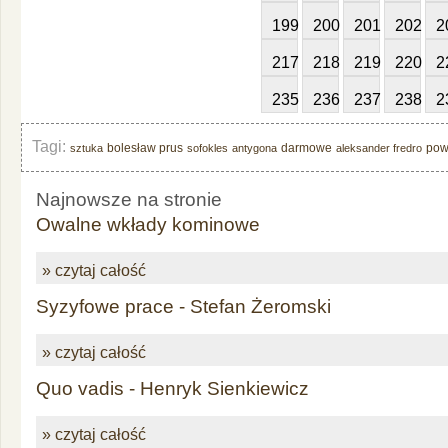
199
200
201
202
2
217
218
219
220
2
235
236
237
238
2
Tagi:
bolesław prus
darmowe
pow
sztuka
sofokles
antygona
aleksander fredro
Najnowsze na stronie
Owalne wkłady kominowe
» czytaj całość
Syzyfowe prace - Stefan Żeromski
» czytaj całość
Quo vadis - Henryk Sienkiewicz
» czytaj całość