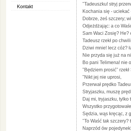
"Tadeuszku! stryj przer
Kontakt
Kochania się - uciekać
Dobrze, żeś szczery; wi
Odjeżdżając: a co Waś
Sam Waci Zosię? He? c
Tadeusz rzekł po chwil
Dziwi mnie! lecz cóż? ł
Nie przyda się już na n
Bo pani Telimena! nie 
"Będziem prosić" rzekł
"Nikt jej nie uprosi,
Przerwał prędko Tadeus
Stryjaszku, muszę prędk
Daj mi, tryjaszku, tylk
Wszystko przygotowałe
Sędzia, wąs kręcąc, z 
"To Waść tak szczery? 
Naprzód ów pojedynek!