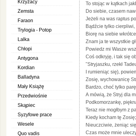
Krzyżacy
To stojąc w kątkach jak
Zemsta
Do siebie, czasem nawe
Jeżeli na was raptus 
Faraon
Bądźcie tylko cierpliwi, 
Trylogia - Potop
Biorę na siebie wkrótc
Lalka
Znam ja te wszystkie 
Chłopi
Powiedz mi Wasze wsz
Coś odkryję, i tak się 
Antygona
"Stryjaszku, rzekł Tade
Kordian
I rumieniąc się), powie
Balladyna
Zosię, wychowanicę St
Mały Książę
Bardzo, choć tylko parę
A mówią, że Stryj dla 
Przedwiośnie
Podkomorzankę, piękną
Skąpiec
Teraz nie mogłbym z p
Syzyfowe prace
Kiedy kocham tę Zosię;
Wesele
Nieuczciwie, żeniąc się
Czas może mnie uleczy;
Quo vadis