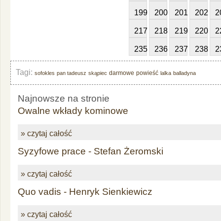
199
200
201
202
2
217
218
219
220
2
235
236
237
238
2
Tagi:
darmowe
powieść
sofokles
pan tadeusz
skąpiec
lalka
balladyna
Najnowsze na stronie
Owalne wkłady kominowe
» czytaj całość
Syzyfowe prace - Stefan Żeromski
» czytaj całość
Quo vadis - Henryk Sienkiewicz
» czytaj całość