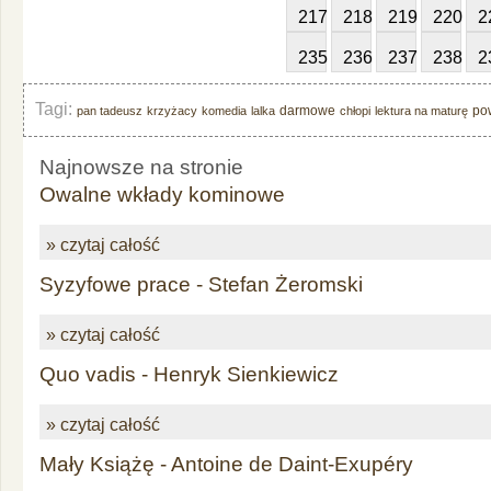
217
218
219
220
2
235
236
237
238
2
Tagi:
darmowe
po
pan tadeusz
krzyżacy
komedia
lalka
chłopi
lektura na maturę
Najnowsze na stronie
Owalne wkłady kominowe
» czytaj całość
Syzyfowe prace - Stefan Żeromski
» czytaj całość
Quo vadis - Henryk Sienkiewicz
» czytaj całość
Mały Książę - Antoine de Daint-Exupéry