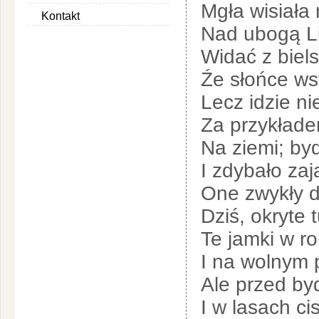
Mgła wisiała 
Kontakt
Nad ubogą Li
Widać z biel
Źe słońce wst
Lecz idzie n
Za przykłade
Na ziemi; by
I zdybało za
One zwykły d
Dziś, okryte
Te jamki w ro
I na wolnym 
Ale przed by
I w lasach c