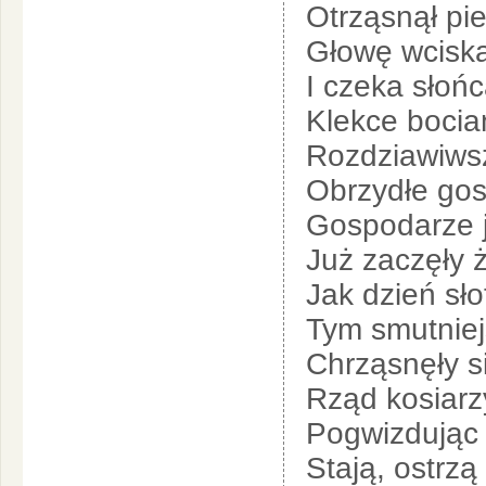
Otrząsnął pie
Głowę wcisk
I czeka słoń
Klekce bocia
Rozdziawiwsz
Obrzydłe gos
Gospodarze j
Już zaczęły 
Jak dzień sło
Tym smutniej
Chrząsnęły s
Rząd kosiarz
Pogwizdując 
Stają, ostrzą