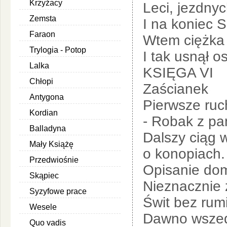
Krzyżacy
Leci, jezdny
Zemsta
I na koniec S
Faraon
Wtem ciężka 
Trylogia - Potop
I tak usnął o
Lalka
KSIĘGA VI
Chłopi
Zaścianek
Antygona
Pierwsze ruc
Kordian
- Robak z pa
Balladyna
Dalszy ciąg 
Mały Książę
o konopiach.
Przedwiośnie
Opisanie do
Skąpiec
Nieznacznie 
Syzyfowe prace
Świt bez rum
Wesele
Dawno wszedł
Quo vadis