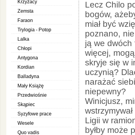
Krzyżacy
Lecz Chilo po
Zemsta
bogów, ażeby 
Faraon
miał być wzię
Trylogia - Potop
poznano, nie
Lalka
ją we dwóch t
Chłopi
więcej, mogą
Antygona
skryje się w 
Kordian
uczynią? Dla
Balladyna
narażać siebi
Mały Książę
niepewny?
Przedwiośnie
Winicjusz, m
Skąpiec
wstrzymywał 
Syzyfowe prace
Ligii w ramio
Wesele
byłby może p
Quo vadis