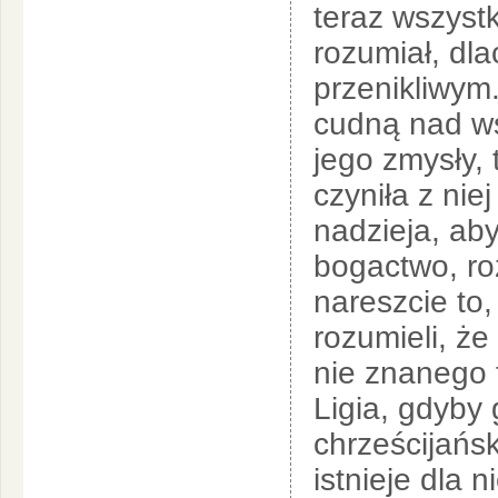
teraz wszystk
rozumiał, dla
przenikliwym.
cudną nad wsz
jego zmysły, 
czyniła z nie
nadzieja, aby
bogactwo, ro
nareszcie to
rozumieli, ż
nie znanego t
Ligia, gdyby
chrześcijańsk
istnieje dla 