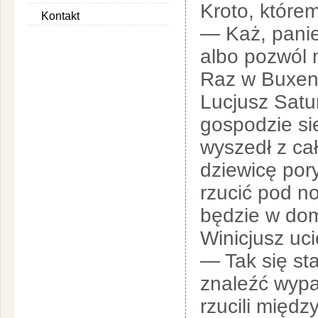
Kroto, które
Kontakt
— Każ, panie
albo pozwól 
Raz w Buxent
Lucjusz Satu
gospodzie si
wyszedł z ca
dziewicę por
rzucić pod no
będzie w dom
Winicjusz uci
— Tak się sta
znaleźć wyp
rzucili międz