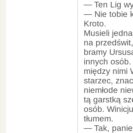
— Ten Lig wyd
— Nie tobie 
Kroto.
Musieli jedna
na przedświt
bramy Ursusa,
innych osób.
między nimi 
starzec, zna
niemłode niew
tą garstką sz
osób. Winicju
tłumem.
— Tak, panie