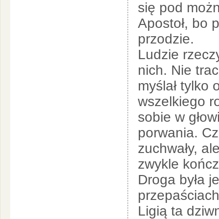
się pod możną
Apostoł, bo p
przodzie.
Ludzie rzeczy
nich. Nie tra
myślał tylko 
wszelkiego r
sobie w głowi
porwania. Czu
zuchwały, al
zwykle końc
Droga była j
przepaściach
Ligią ta dzi