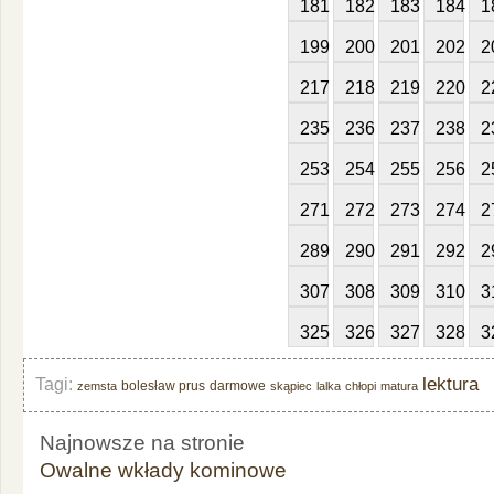
181
182
183
184
1
199
200
201
202
2
217
218
219
220
2
235
236
237
238
2
253
254
255
256
2
271
272
273
274
2
289
290
291
292
2
307
308
309
310
3
325
326
327
328
3
lektura
Tagi:
bolesław prus
darmowe
zemsta
skąpiec
lalka
chłopi
matura
Najnowsze na stronie
Owalne wkłady kominowe